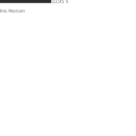
10,95 $
dine, Mexicain
passe ici!
l. des Promenades, Sainte-
ur-le-Lac, QC, J0N 1P0
4-4040
e@restolusine.com