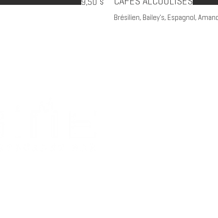
CAFÉS ALCOOLISÉS
9,50 $
Brésilien, Bailey's, Espagnol, Aman
Tout se 
2939 Bou
Marthe-s
(450) 97
stemarth