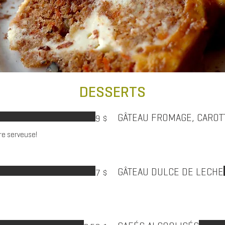
DESSERTS
GÂTEAU FROMAGE, CAROT
9 $
e serveuse!
GÂTEAU DULCE DE LECHE
7 $