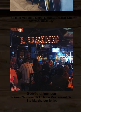
Salle privée
Salle privée de L'Usine Restaurant Bar Ste-
Marthe-sur-le-lac
Soirée d'humour
Soirée d'humour de L'Usine Restaurant Bar
Ste-Marthe-sur-le-lac