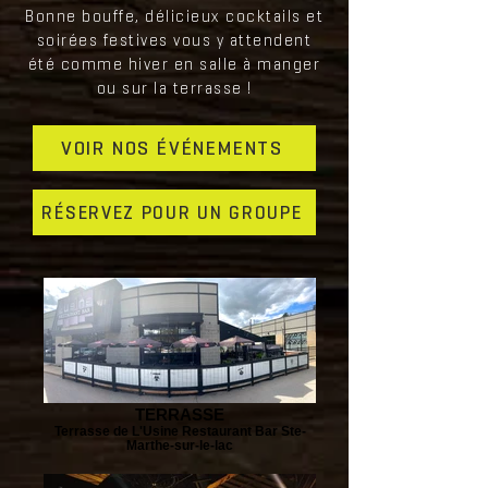
Bonne bouffe, délicieux cocktails et
soirées festives vous y attendent
été comme hiver en salle à manger
ou sur la terrasse !
VOIR NOS ÉVÉNEMENTS
RÉSERVEZ POUR UN GROUPE
TERRASSE
Terrasse de L'Usine Restaurant Bar Ste-
Marthe-sur-le-lac