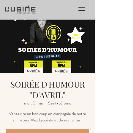
SOIRÉE D'HUMOUR
"D'AVRIL"
mer. 01 mai
  |  
Saint-Jérôme
Venez rire un bon coup en compagnie de notre
animateur Alex Lapointe et de ses invités !