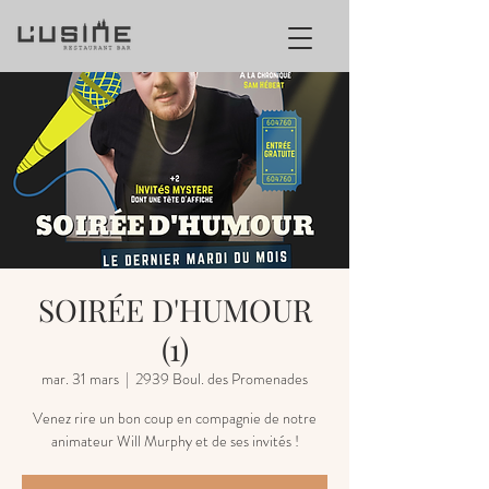
SOIRÉE D'HUMOUR
(1)
mar. 31 mars
  |  
2939 Boul. des Promenades
Venez rire un bon coup en compagnie de notre
animateur Will Murphy et de ses invités !