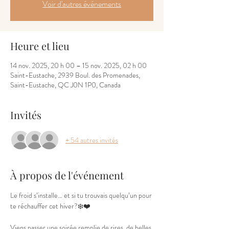
Voir d'autres événements
Heure et lieu
14 nov. 2025, 20 h 00 – 15 nov. 2025, 02 h 00
Saint-Eustache, 2939 Boul. des Promenades,
Saint-Eustache, QC J0N 1P0, Canada
Invités
+ 54 autres invités
À propos de l'événement
Le froid s’installe… et si tu trouvais quelqu’un pour 
te réchauffer cet hiver?❄️❤️  
Viens passer une soirée remplie de rires, de belles 