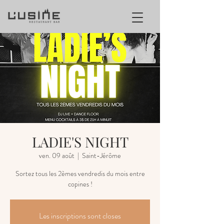
LADIE'S NIGHT
ven. 09 août
  |  
Saint-Jérôme
Sortez tous les 2èmes vendredis du mois entre
copines !
Les inscriptions sont closes