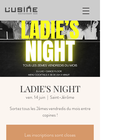
LADIE'S NIGHT
ven. 14 juin
  |  
Saint-Jérôme
Sortez tous les 2èmes vendredis du mois entre
copines !
Les inscriptions sont closes