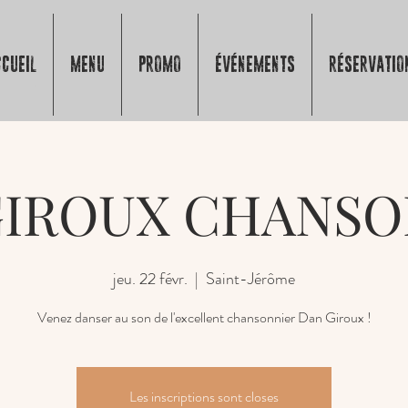
CUEIL
MENU
PROMO
ÉVÉNEMENTS
RÉSERVATIO
GIROUX CHANSO
jeu. 22 févr.
  |  
Saint-Jérôme
Venez danser au son de l'excellent chansonnier Dan Giroux !
Les inscriptions sont closes