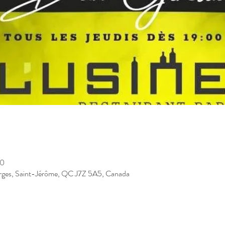
50
rges, Saint-Jérôme, QC J7Z 5A5, Canada